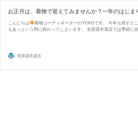
お正月は、着物で迎えてみませんか？一年のはじま
こんにちは
着物コーディネーターのYOKOです。 今年も残すと
もあっという間に終わってしまいます。 安原貸衣裳店では季節に
お
余計 …
続きを読む
正
月
は、
安原貸衣裳店
着
物
で
迎
え
て
み
ま
せ
ん
か？
一